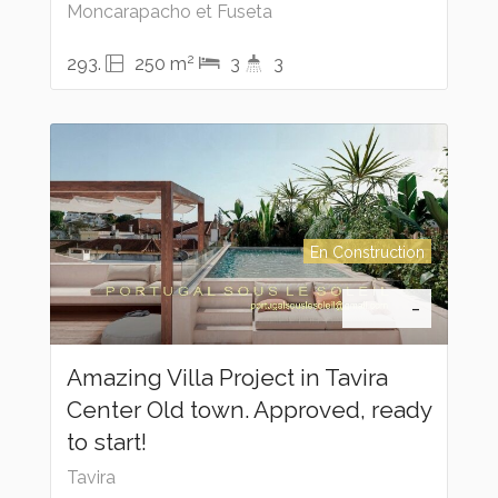
Moncarapacho et Fuseta
2
293.
250 m
3
3
En Construction
-
Amazing Villa Project in Tavira
Center Old town. Approved, ready
to start!
Tavira