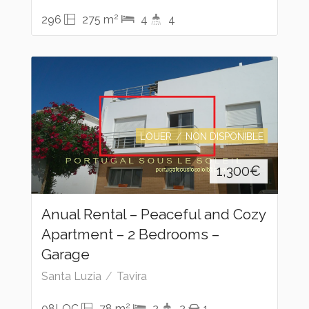
2
296
275 m
4
4
LOUER
NON DISPONIBLE
1,300
€
Anual Rental – Peaceful and Cozy
Apartment – 2 Bedrooms –
Garage
Santa Luzia
Tavira
2
08LOC
78 m
2
2
1