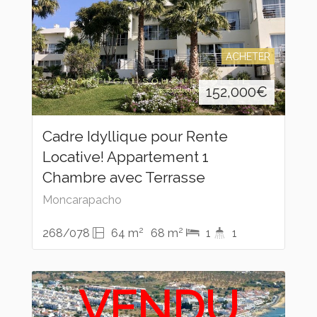
ACHETER
152,000
€
Cadre Idyllique pour Rente
Locative! Appartement 1
Chambre avec Terrasse
Moncarapacho
2
2
268/078
64 m
68 m
1
1
VENDU