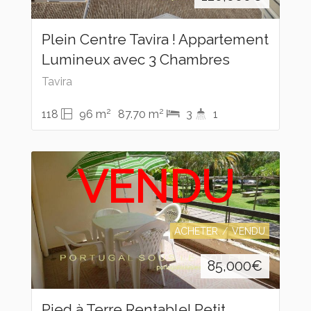
Plein Centre Tavira ! Appartement
Lumineux avec 3 Chambres
Tavira
2
2
118
96 m
87.70 m
3
1
VENDU
ACHETER
VENDU
85,000
€
Pied à Terre Rentable! Petit