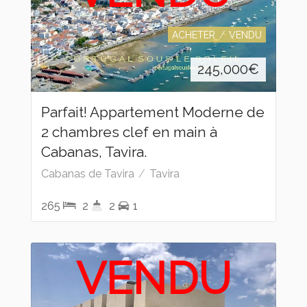
ACHETER
VENDU
245,000
€
Parfait! Appartement Moderne de
2 chambres clef en main à
Cabanas, Tavira.
Cabanas de Tavira
Tavira
265
2
2
1
VENDU