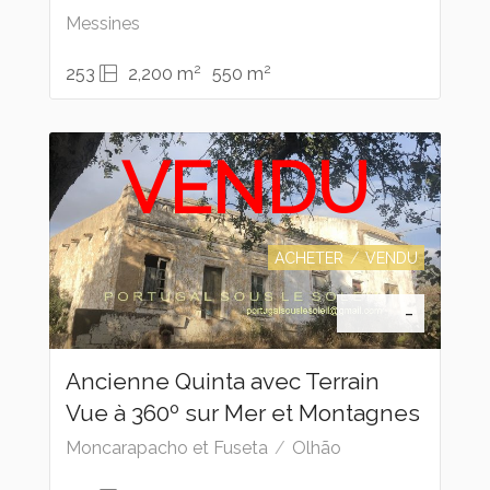
Messines
2
2
253
2,200 m
550 m
VENDU
ACHETER
VENDU
-
Ancienne Quinta avec Terrain
Vue à 360º sur Mer et Montagnes
Moncarapacho et Fuseta
Olhão