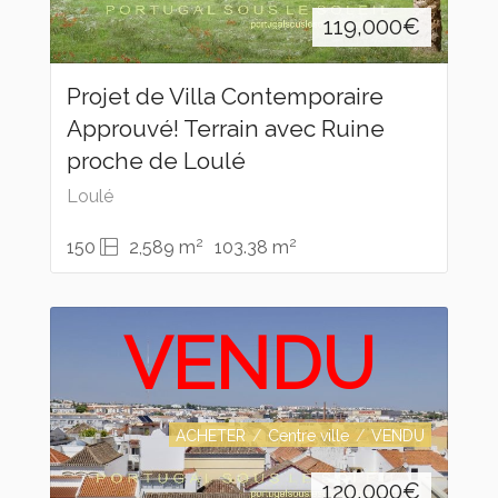
119,000
€
Projet de Villa Contemporaire
Approuvé! Terrain avec Ruine
proche de Loulé
Loulé
2
2
150
2,589 m
103.38 m
VENDU
ACHETER
Centre ville
VENDU
120,000
€