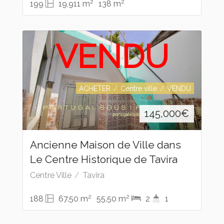
2
2
199
19,911 m
138 m
VENDU
ACHETER
Centre ville
VENDU
145,000
€
Ancienne Maison de Ville dans
Le Centre Historique de Tavira
Centre Ville
Tavira
2
2
188
67.50 m
55.50 m
2
1