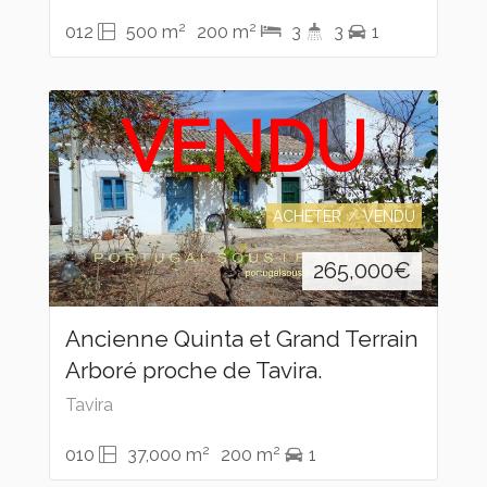
2
2
012
500 m
200 m
3
3
1
VENDU
ACHETER
VENDU
265,000
€
Ancienne Quinta et Grand Terrain
Arboré proche de Tavira.
Tavira
2
2
010
37,000 m
200 m
1