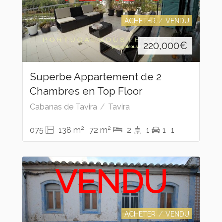
ACHETER
VENDU
220,000
€
Superbe Appartement de 2
Chambres en Top Floor
Cabanas de Tavira
Tavira
2
2
075
138 m
72 m
2
1
1
1
VENDU
ACHETER
VENDU