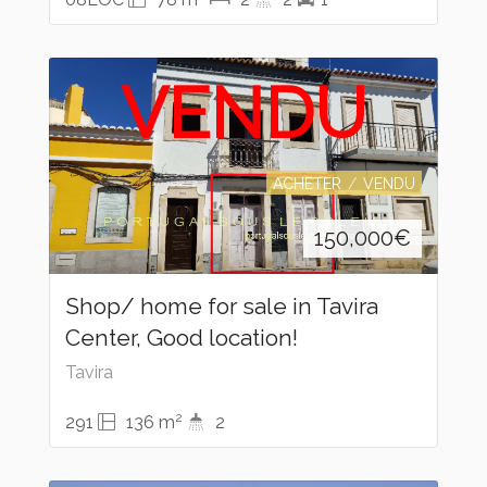
VENDU
ACHETER
VENDU
150,000
€
Shop/ home for sale in Tavira
Center, Good location!
Tavira
2
291
136 m
2