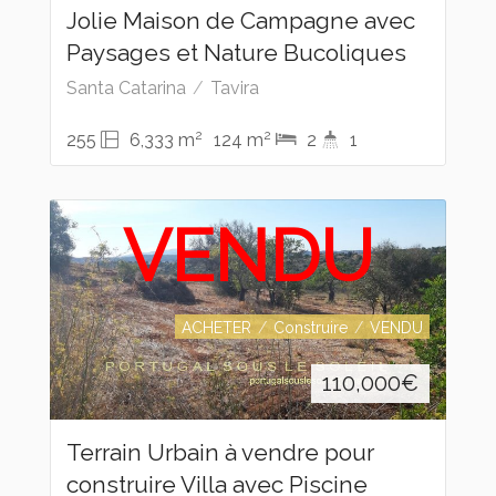
Jolie Maison de Campagne avec
Paysages et Nature Bucoliques
Santa Catarina
Tavira
2
2
255
6,333 m
124 m
2
1
VENDU
ACHETER
Construire
VENDU
110,000
€
Terrain Urbain à vendre pour
construire Villa avec Piscine