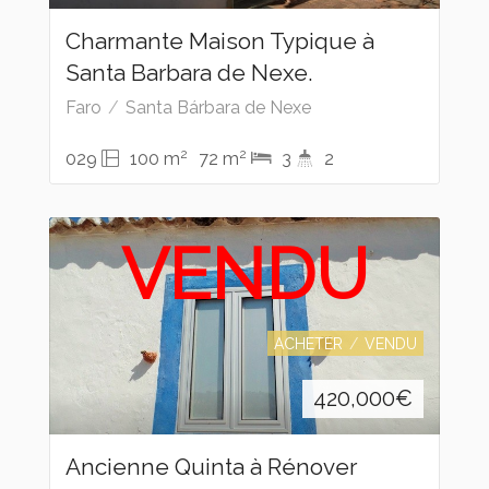
Charmante Maison Typique à
Santa Barbara de Nexe.
Faro
Santa Bárbara de Nexe
2
2
029
100 m
72 m
3
2
VENDU
ACHETER
VENDU
420,000
€
Ancienne Quinta à Rénover