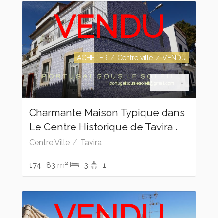
VENDU
ACHETER
Centre ville
VENDU
-
Charmante Maison Typique dans
Le Centre Historique de Tavira .
Centre Ville
Tavira
2
174
83 m
3
1
VENDU