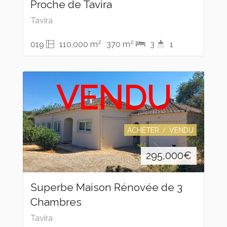
Proche de Tavira
Tavira
2
2
019
110,000 m
370 m
3
1
VENDU
ACHETER
VENDU
295,000
€
Superbe Maison Rénovée de 3
Chambres
Tavira