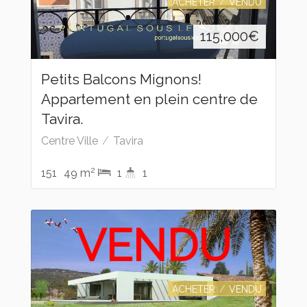
ACHETER
VENDU
115,000
€
Petits Balcons Mignons!
Appartement en plein centre de
Tavira.
Centre Ville
Tavira
2
151
49 m
1
1
VENDU
ACHETER
VENDU