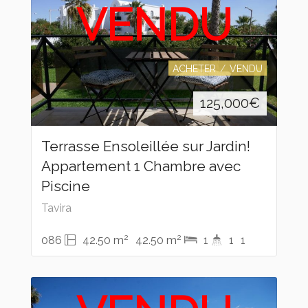
VENDU
ACHETER
VENDU
125,000
€
Terrasse Ensoleillée sur Jardin!
Appartement 1 Chambre avec
Piscine
Tavira
2
2
086
42.50 m
42.50 m
1
1
1