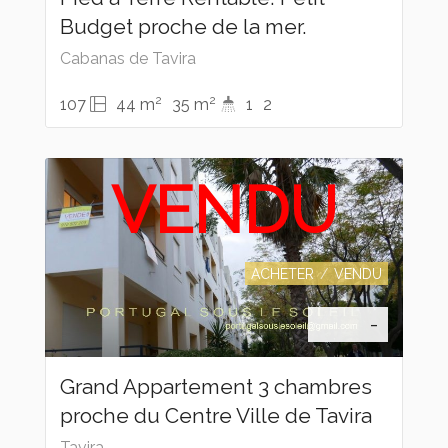
Budget proche de la mer.
Cabanas de Tavira
2
2
107
44 m
35 m
1
2
VENDU
ACHETER
VENDU
-
Grand Appartement 3 chambres
proche du Centre Ville de Tavira
Tavira