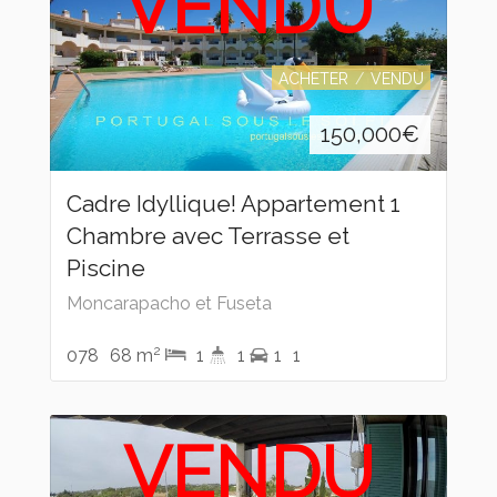
VENDU
ACHETER
VENDU
150,000
€
Cadre Idyllique! Appartement 1
Chambre avec Terrasse et
Piscine
Moncarapacho et Fuseta
2
078
68 m
1
1
1
1
VENDU