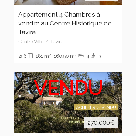
Appartement 4 Chambres à
vendre au Centre Historique de
Tavira
Centre Ville
Tavira
2
2
256
181 m
160.50 m
4
3
VENDU
ACHETER
VENDU
270,000
€