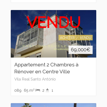
VENDU
ACHETER
VENDU
69,000
€
Appartement 2 Chambres à
Rénover en Centre Ville
Vila Real Santo António
2
089
65 m
2
1