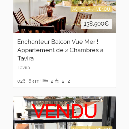
ACHETER
VENDU
138,500
€
Enchanteur Balcon Vue Mer !
Appartement de 2 Chambres à
Tavira
Tavira
2
026
63 m
2
2
2
VENDU