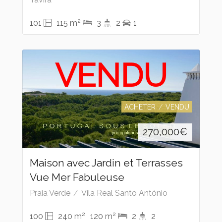
2
101
115 m
3
2
1
VENDU
ACHETER
VENDU
270,000
€
Maison avec Jardin et Terrasses
Vue Mer Fabuleuse
Praia Verde
Vila Real Santo António
2
2
100
240 m
120 m
2
2