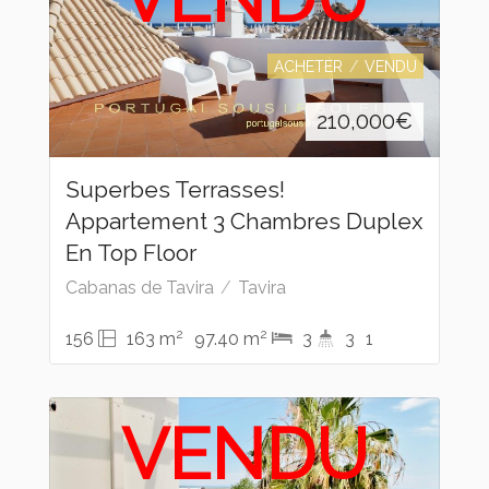
ACHETER
VENDU
210,000
€
Superbes Terrasses!
Appartement 3 Chambres Duplex
En Top Floor
Cabanas de Tavira
Tavira
2
2
156
163 m
97.40 m
3
3
1
VENDU