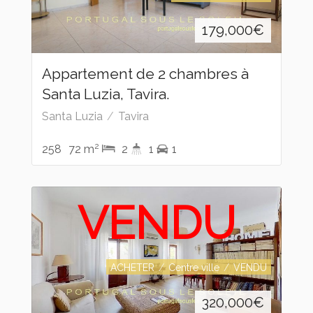
179,000
€
Appartement de 2 chambres à
Santa Luzia, Tavira.
Santa Luzia
Tavira
2
258
72 m
2
1
1
VENDU
ACHETER
Centre ville
VENDU
320,000
€