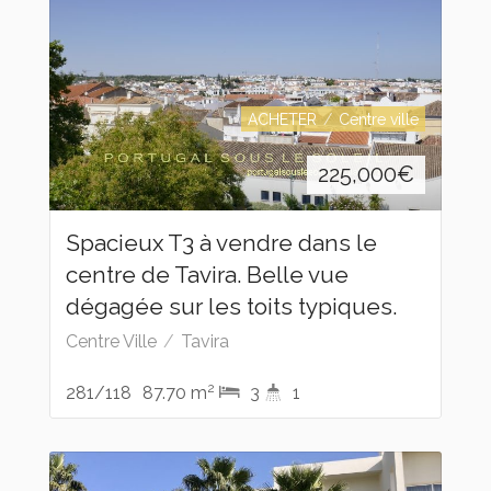
ACHETER
Centre ville
225,000
€
Spacieux T3 à vendre dans le
centre de Tavira. Belle vue
dégagée sur les toits typiques.
Centre Ville
Tavira
2
281/118
87.70 m
3
1