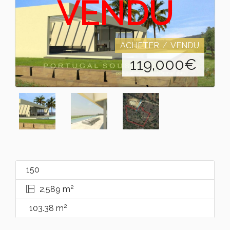
VENDU
ACHETER
VENDU
119,000
€
150
2
2,589 m
2
103.38 m