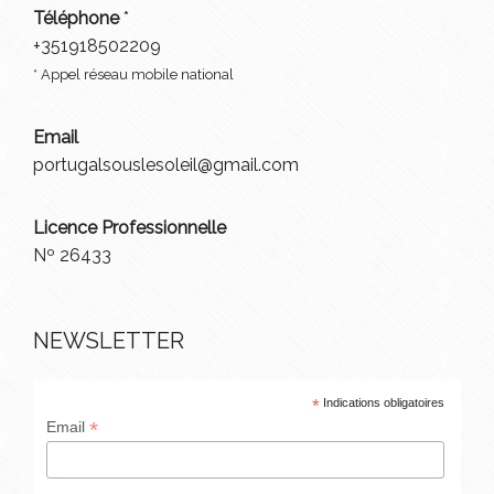
Téléphone
*
+351918502209
* Appel réseau mobile national
Email
portugalsouslesoleil@gmail.com
Licence Professionnelle
Nº 26433
NEWSLETTER
*
Indications obligatoires
*
Email