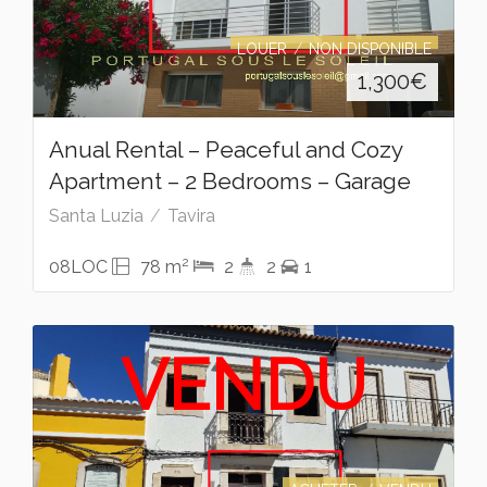
LOUER
NON DISPONIBLE
1,300
€
Anual Rental – Peaceful and Cozy
Apartment – 2 Bedrooms – Garage
Santa Luzia
Tavira
2
08LOC
78 m
2
2
1
VENDU