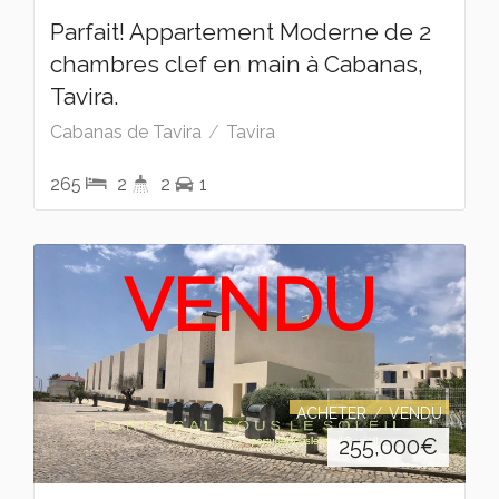
Parfait! Appartement Moderne de 2
chambres clef en main à Cabanas,
Tavira.
Cabanas de Tavira
Tavira
265
2
2
1
VENDU
ACHETER
VENDU
255,000
€