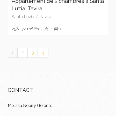
Appartement de 2 chambres à Santa
Luzia, Tavira.
Santa Luzia
Tavira
2
258
72 m
2
1
1
1
2
3
4
CONTACT
Mélissa Nourry Gérante