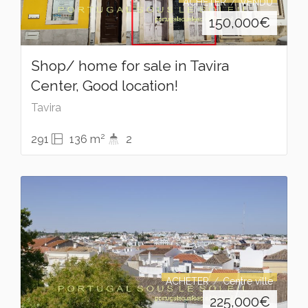
ACHETER
VENDU
150,000
€
Shop/ home for sale in Tavira
Center, Good location!
Tavira
2
291
136 m
2
ACHETER
Centre ville
225,000
€