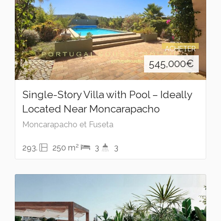
ACHETER
545,000
€
Single-Story Villa with Pool – Ideally
Located Near Moncarapacho
Moncarapacho et Fuseta
2
293.
250 m
3
3