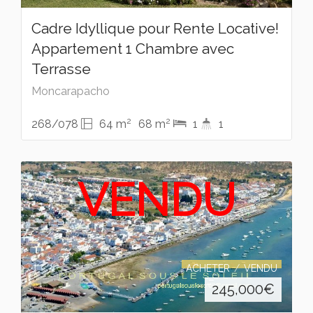
Cadre Idyllique pour Rente Locative!
Appartement 1 Chambre avec
Terrasse
Moncarapacho
2
2
268/078
64 m
68 m
1
1
VENDU
ACHETER
VENDU
245,000
€