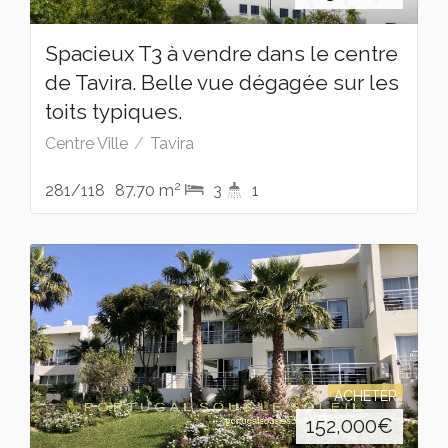
Spacieux T3 à vendre dans le centre
de Tavira. Belle vue dégagée sur les
toits typiques.
Centre Ville
Tavira
2
281/118
87.70 m
3
1
ACHETER
152,000
€