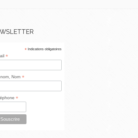
WSLETTER
*
Indications obligatoires
*
ail
*
énom, Nom
*
léphone