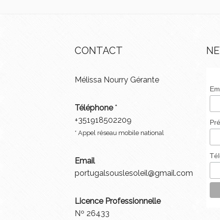
CONTACT
NE
Mélissa Nourry Gérante
Em
Téléphone
*
+351918502209
Pr
* Appel réseau mobile national
Té
Email
portugalsouslesoleil@gmail.com
Licence Professionnelle
Nº 26433