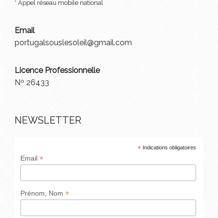
* Appel réseau mobile national
Email
portugalsouslesoleil@gmail.com
Licence Professionnelle
Nº 26433
NEWSLETTER
*
Indications obligatoires
*
Email
*
Prénom, Nom